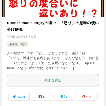
upset・mad・angryの違い！「怒り」の意味の使い
分け解説
公開日:
2020年3月31日
英単語・熟語
人の感情の一つに「怒る」がありますが、英語には
「angry」以外にも表現があります。 どんな怒り方、何に怒
っているのかによって違った表現になる「怒り」 upset・
mad・angryの違いや使い分け方につい […]
続きを読む
Tweet
0
0
+1