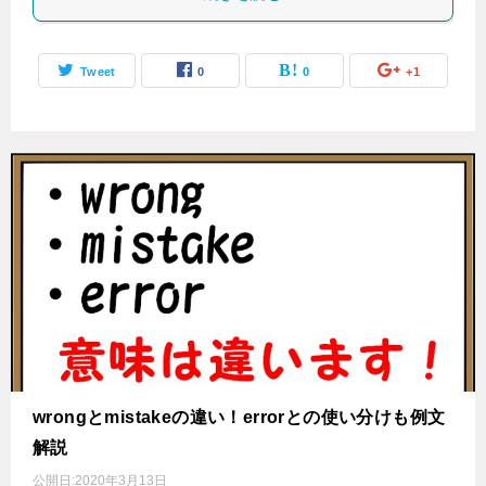
Tweet
0
0
+1
wrongとmistakeの違い！errorとの使い分けも例文
解説
公開日:
2020年3月13日