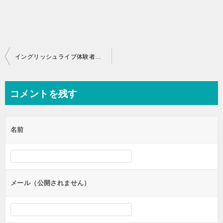
投
イングリッシュライブ体験者の口コミで判明！オンリーワンなメリット9つ
稿
ナ
コメントを残す
ビ
ゲ
名前
ー
シ
ョ
ン
メール（公開されません）