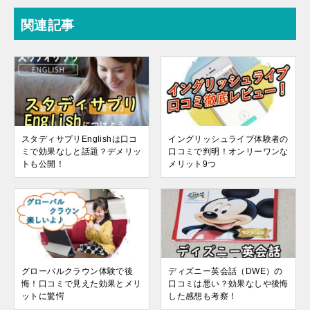
関連記事
スタディサプリEnglishは口コ
イングリッシュライブ体験者の
ミで効果なしと話題？デメリッ
口コミで判明！オンリーワンな
トも公開！
メリット9つ
グローバルクラウン体験で後
ディズニー英会話（DWE）の
悔！口コミで見えた効果とメリ
口コミは悪い？効果なしや後悔
ットに驚愕
した感想も考察！