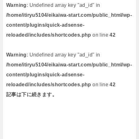
Warning
: Undefined array key "ad_id" in
/home/itiryu5104/eikaiwa-start.com/public_html/wp-
content/plugins/quick-adsense-
reloaded/includes/shortcodes.php
on line
42
Warning
: Undefined array key "ad_id" in
/home/itiryu5104/eikaiwa-start.com/public_html/wp-
content/plugins/quick-adsense-
reloaded/includes/shortcodes.php
on line
42
記事は下に続きます。