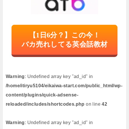
【1日6分？】この今！
バカ売れしてる英会話教材
Warning
: Undefined array key "ad_id" in
/home/itiryu5104/eikaiwa-start.com/public_html/wp-
content/plugins/quick-adsense-
reloaded/includes/shortcodes.php
on line
42
Warning
: Undefined array key "ad_id" in