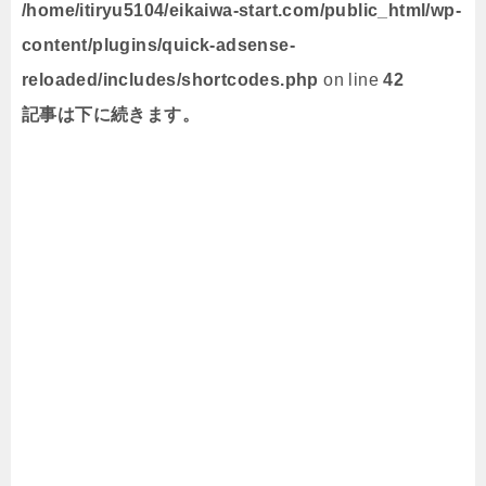
/home/itiryu5104/eikaiwa-start.com/public_html/wp-
content/plugins/quick-adsense-
reloaded/includes/shortcodes.php
on line
42
記事は下に続きます。