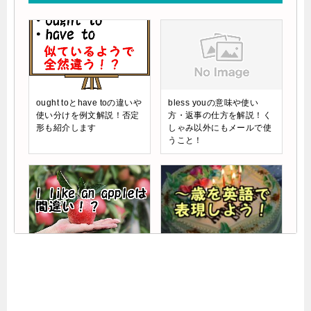
ought toとhave toの違いや
bless youの意味や使い
使い分けを例文解説！否定
方・返事の仕方を解説！く
形も紹介します
しゃみ以外にもメールで使
うこと！
i like an appleは間違い？I
英語での～歳の表記方法！
like applesが正しい理由も
誕生日のメッセージカード
解説
の書き方も紹介！