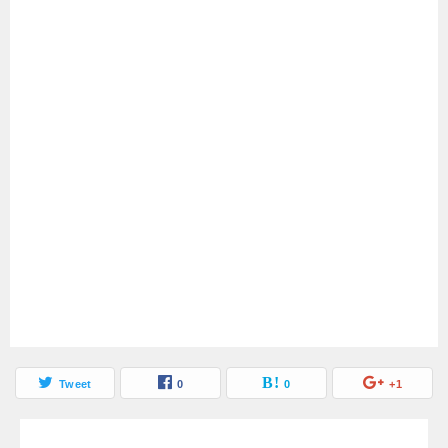
英語での電話番号の書き方
study onとstudy ofの違い
と伝え方！アメリカの携帯
を紹介！前置詞の使い分け
は81から？
を解説
Tweet
0
0
+1