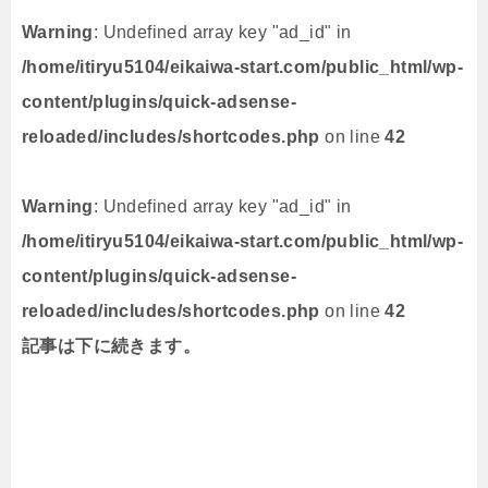
Warning
: Undefined array key "ad_id" in
/home/itiryu5104/eikaiwa-start.com/public_html/wp-
content/plugins/quick-adsense-
reloaded/includes/shortcodes.php
on line
42
Warning
: Undefined array key "ad_id" in
/home/itiryu5104/eikaiwa-start.com/public_html/wp-
content/plugins/quick-adsense-
reloaded/includes/shortcodes.php
on line
42
記事は下に続きます。