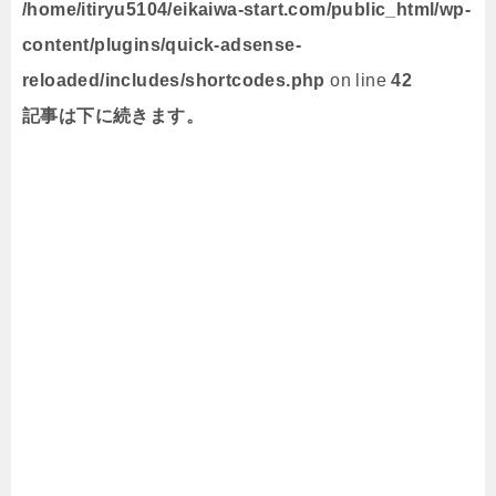
/home/itiryu5104/eikaiwa-start.com/public_html/wp-
content/plugins/quick-adsense-
reloaded/includes/shortcodes.php
on line
42
記事は下に続きます。