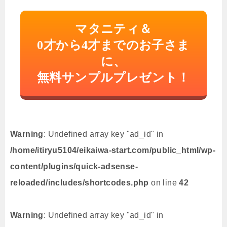
マタニティ＆
0才から4才までのお子さま
に、
無料サンプルプレゼント！
Warning
: Undefined array key "ad_id" in
/home/itiryu5104/eikaiwa-start.com/public_html/wp-
content/plugins/quick-adsense-
reloaded/includes/shortcodes.php
on line
42
Warning
: Undefined array key "ad_id" in