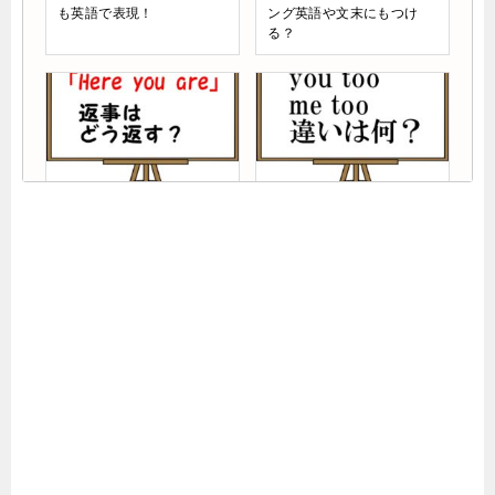
も英語で表現！
ング英語や文末にもつけ
る？
here you areの意味や使い
you tooの意味はあなた
方を例文解説！返事やメー
も？例文で使い方や返事、
ルでの使用方法も紹介
me tooとの違いも解説！
doneとfinishの違い解説！
money・cash・currency
completeやendとの使い分
の違い！意味や使い分け方
けも紹介
を掘り下げます