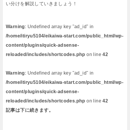
い分けを解説していきましょう！
Warning
: Undefined array key "ad_id" in
/home/itiryu5104/eikaiwa-start.com/public_html/wp-
content/plugins/quick-adsense-
reloaded/includes/shortcodes.php
on line
42
Warning
: Undefined array key "ad_id" in
/home/itiryu5104/eikaiwa-start.com/public_html/wp-
content/plugins/quick-adsense-
reloaded/includes/shortcodes.php
on line
42
記事は下に続きます。