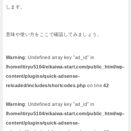
します。
意味や使い方をここで確認してみましょう。
Warning
: Undefined array key "ad_id" in
/home/itiryu5104/eikaiwa-start.com/public_html/wp-
content/plugins/quick-adsense-
reloaded/includes/shortcodes.php
on line
42
Warning
: Undefined array key "ad_id" in
/home/itiryu5104/eikaiwa-start.com/public_html/wp-
content/plugins/quick-adsense-