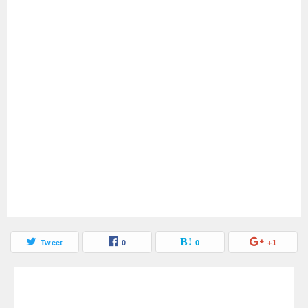
catとkittyとpussyの違いを
not goodとbadの意味の違
解説！猫を意味する英語の
いを解説！使い方を例文で
使い方
紹介します
Tweet
0
0
+1