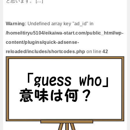
と思います。 […]
Warning
: Undefined array key "ad_id" in
/home/itiryu5104/eikaiwa-start.com/public_html/wp-
content/plugins/quick-adsense-
reloaded/includes/shortcodes.php
on line
42