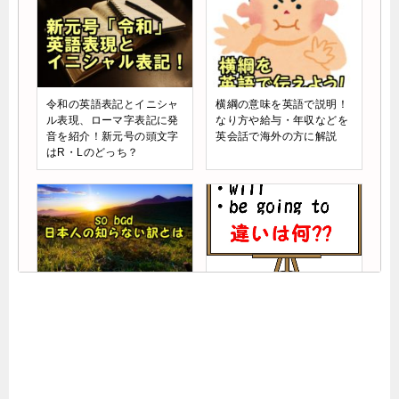
令和の英語表記とイニシャ
横綱の意味を英語で説明！
ル表現、ローマ字表記に発
なり方や給与・年収などを
音を紹介！新元号の頭文字
英会話で海外の方に解説
はR・Lのどっち？
so badの意味と使い方！日
willとbe going toの違いや
本人が使わないネイティブ
使い分けを例文解説！疑問
の日常英会話！
文の書き方も紹介