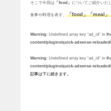
そこで今回は
「food」
についてご紹介いた
「food」「meal
食事や料理を表す、
Warning
: Undefined array key "ad_id" in
/h
content/plugins/quick-adsense-reloaded
Warning
: Undefined array key "ad_id" in
/h
content/plugins/quick-adsense-reloaded
記事は下に続きます。