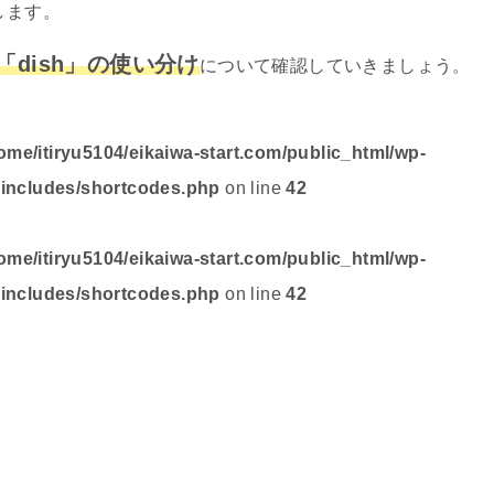
します。
」「dish」の使い分け
について確認していきましょう。
ome/itiryu5104/eikaiwa-start.com/public_html/wp-
/includes/shortcodes.php
on line
42
ome/itiryu5104/eikaiwa-start.com/public_html/wp-
/includes/shortcodes.php
on line
42