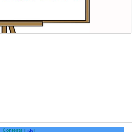
Contents
[
hide
]