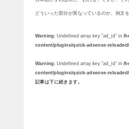
どういった部分が異なっているのか、例文
Warning
: Undefined array key "ad_id" in
/h
content/plugins/quick-adsense-reloaded
Warning
: Undefined array key "ad_id" in
/h
content/plugins/quick-adsense-reloaded
記事は下に続きます。