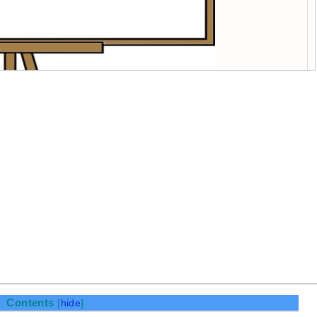
Contents
[
hide
]