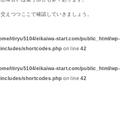
を交えつつここで確認していきましょう。
ome/itiryu5104/eikaiwa-start.com/public_html/wp-
/includes/shortcodes.php
on line
42
ome/itiryu5104/eikaiwa-start.com/public_html/wp-
/includes/shortcodes.php
on line
42