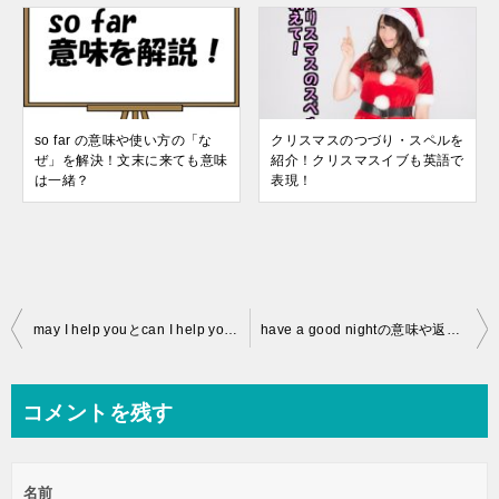
so far の意味や使い方の「な
クリスマスのつづり・スペルを
ぜ」を解決！文末に来ても意味
紹介！クリスマスイブも英語で
は一緒？
表現！
投
may I help youとcan I help youの違いを考察！実はどっちも使わない？
have a good nightの意味や返し方を解説！使い方も例文で紹介
稿
ナ
コメントを残す
ビ
ゲ
名前