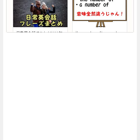
日常英会話でこれだけは知
the number ofとa number
っておきたい基本フレーズ
ofの意味の違いや使い分け
一覧！頻出の言葉まとめま
を解説！
した
じゃんけんを英語で説明！
I’m wonderingの意味や使
グーチョキパーやあいこ、
い方を例文解説！ビジネス
掛け声まで全て解説
でも活用！