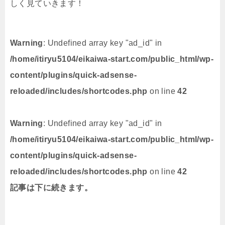
しく見ていきます！
Warning
: Undefined array key "ad_id" in
/home/itiryu5104/eikaiwa-start.com/public_html/wp-
content/plugins/quick-adsense-
reloaded/includes/shortcodes.php
on line
42
Warning
: Undefined array key "ad_id" in
/home/itiryu5104/eikaiwa-start.com/public_html/wp-
content/plugins/quick-adsense-
reloaded/includes/shortcodes.php
on line
42
記事は下に続きます。