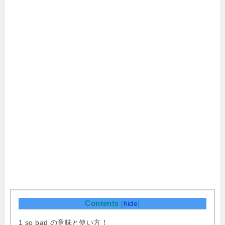
Contents
[
hide
]
1
so bad の意味と使い方！