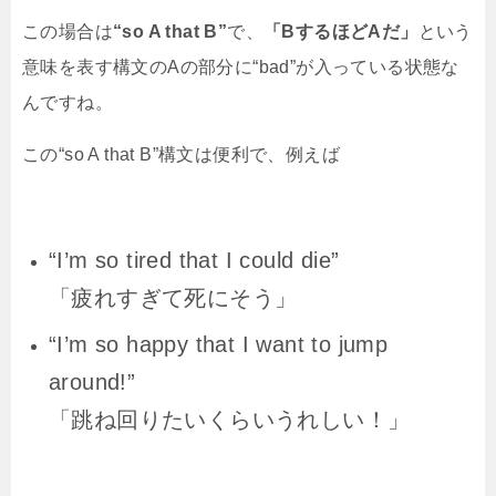
この場合は
“so A that B”
で、
「
B
するほど
A
だ」
という
意味を表す構文の
A
の部分に
“bad”
が入っている状態な
んですね。
この“
so A that B
”構文は便利で、例えば
“I’m so tired that I could die”
「疲れすぎて死にそう」
“I’m so happy that I want to jump
around!”
「跳ね回りたいくらいうれしい！」